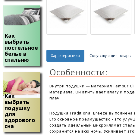
Как
выбрать
постельное
белье в
Характеристики
Сопутствующие товары
спальню
Особенности:
Внутри подушки — материал Tempur Cli
материала. Он впитывает влагу и под
Как
плеч.
выбрать
подушку
Подушка Traditional Breeze выполнена 
для
Его основное преимущество - это улуч
здорового
создать идеальный микроклимат спаль
сна
сохранится на всю ночь. Усиливает эт