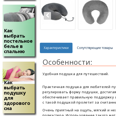
Как
выбрать
постельное
белье в
Характеристики
Сопутствующие товары
спальню
Особенности:
Удобная подушка для путешествий.
Как
Практичная подушка для любителей п
выбрать
регулировать форму подушки, достига
подушку
обеспечивает правильную поддержку ш
для
с такой подушкой пролетит за считанн
здорового
сна
Очень приятный на ощупь, мягкий и н
полиэстера. Использование такого ма