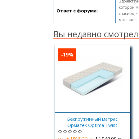
Здравствуй
которой м
Ответ с форума:
спасибо, ч
магазине!
Вы недавно смотрел
-19%
Беспружинный матрас
Орматек Optima Twist
от 5 984.00 р.
14 040.00 р.