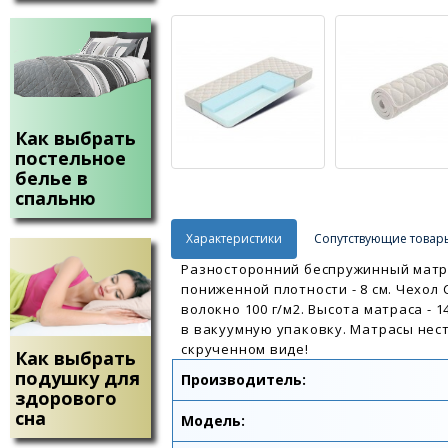
Как выбрать
постельное
белье в
спальню
Характеристики
Сопутствующие товар
Разносторонний беспружинный матра
пониженной плотности - 8 см. Чехол 
волокно 100 г/м2. Высота матраса - 
в вакуумную упаковку. Матрасы нес
скрученном виде!
Как выбрать
подушку для
Производитель:
здорового
сна
Модель: