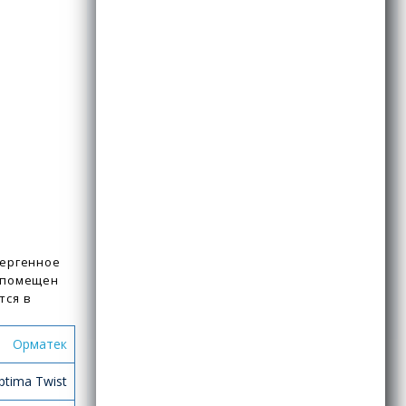
лергенное
и помещен
тся в
Орматек
tima Twist