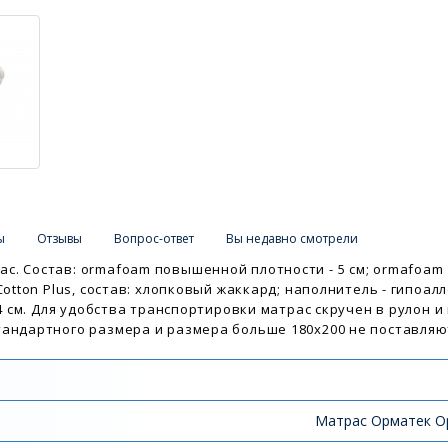
ы
Отзывы
Вопрос-ответ
Вы недавно смотрели
с. Состав: ormafoam повышенной плотности - 5 см; ormafoam
Cotton Plus, состав: хлопковый жаккард; наполнитель - гипоал
14 см. Для удобства транспортировки матрас скручен в рулон 
тандартного размера и размера больше 180х200 не поставляю
Матрас Орматек Op