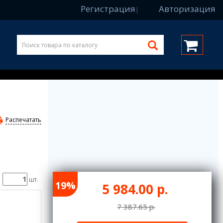
Регистрация
Авторизация
|
Распечатать
шт.
19%
5 984.00 р.
7 387.65 р.