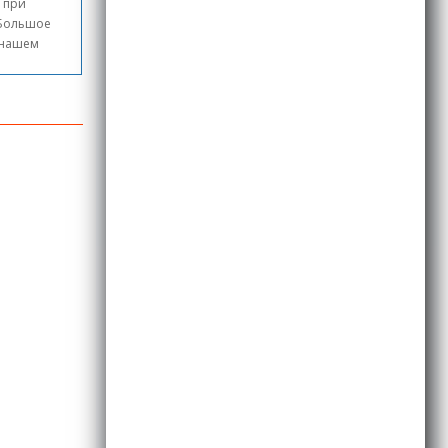
, при
 Большое
в нашем