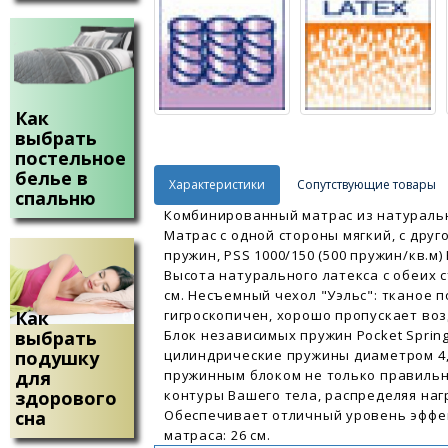
Как
выбрать
постельное
белье в
Характеристики
Сопутствующие товары
спальню
Комбинированный матрас из натураль
Матрас с одной стороны мягкий, с друг
пружин, PSS 1000/150 (500 пружин/кв.м
Высота натурального латекса с обеих с
см. Несъемный чехол "Уэльс": тканое п
гигроскопичен, хорошо пропускает воз
Как
Блок независимых пружин Pocket Spring 
выбрать
цилиндрические пружины диаметром 4,2
подушку
пружинным блоком не только правильн
для
контуры Вашего тела, распределяя наг
здорового
Обеспечивает отличный уровень эффек
сна
матраса: 26 см.