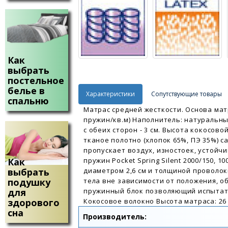
Как
выбрать
постельное
белье в
Характеристики
Сопутствующие товары
спальню
Матрас средней жесткости. Основа матр
пружин/кв.м) Наполнитель: натуральны
с обеих сторон - 3 см. Высота кокосово
тканое полотно (хлопок 65%, ПЭ 35%) с
пропускает воздух, изностоек, устойч
пружин Pocket Spring Silent 2000/150,
Как
диаметром 2,6 см и толщиной проволок
выбрать
тела вне зависимости от положения, 
подушку
пружинный блок позволяющий испытат
для
Кокосовое волокно Высота матраса: 26 
здорового
сна
Производитель: