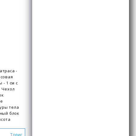
атраса -
осовая
 - 1 см с
. Чехол
ок
ие
уры тела
ный блок
ысота
Торис