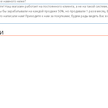
же намного ниже?
те! Наш магазин работает на постоянного клиента, а не на такой системе
ы бы зарабатывали на каждой продаже 50%, но продавали 1 раз в месяц.
то написали нам! Приходите к нам за покупками, будем рады видеть Вас 
и