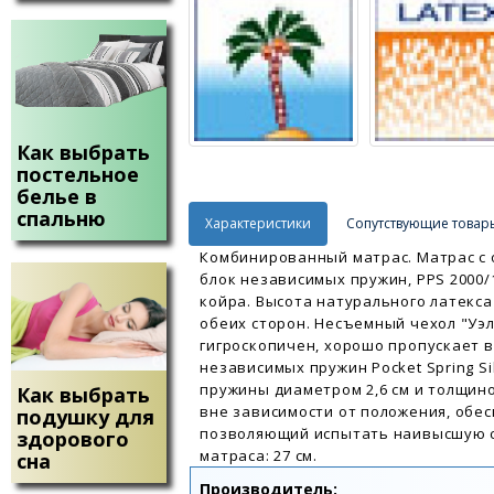
Как выбрать
постельное
белье в
спальню
Характеристики
Сопутствующие товар
Комбинированный матрас. Матрас с о
блок независимых пружин, PPS 2000/
койра. Высота натурального латекса с
обеих сторон. Несъемный чехол "Уэл
гигроскопичен, хорошо пропускает в
независимых пружин Pocket Spring Si
пружины диаметром 2,6 см и толщин
Как выбрать
вне зависимости от положения, обе
подушку для
позволяющий испытать наивысшую с
здорового
матраса: 27 см.
сна
Производитель: