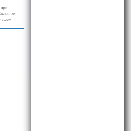
, при
 Большое
в нашем