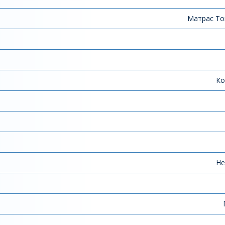
Матрас To
Ко
Не