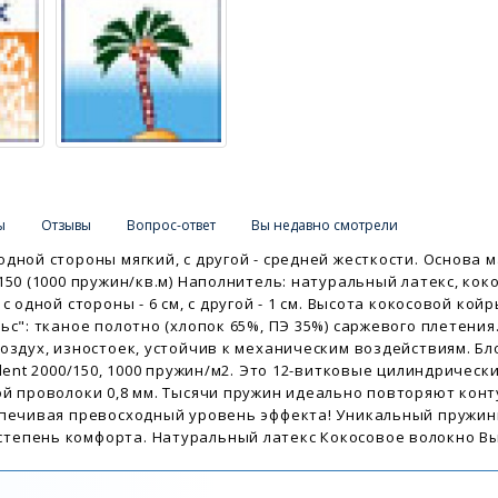
ы
Отзывы
Вопрос-ответ
Вы недавно смотрели
дной стороны мягкий, с другой - средней жесткости. Основа м
150 (1000 пружин/кв.м) Наполнитель: натуральный латекс, кок
 одной стороны - 6 см, с другой - 1 см. Высота кокосовой койры
ьс": тканое полотно (хлопок 65%, ПЭ 35%) саржевого плетения
оздух, изностоек, устойчив к механическим воздействиям. Бл
lent 2000/150, 1000 пружин/м2. Это 12-витковые цилиндрическ
ой проволоки 0,8 мм. Тысячи пружин идеально повторяют конт
спечивая превосходный уровень эффекта! Уникальный пружин
тепень комфорта. Натуральный латекс Кокосовое волокно В