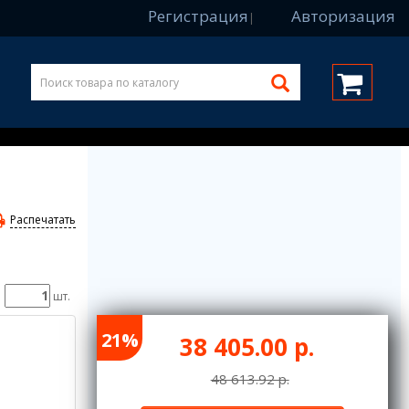
Регистрация
Авторизация
|
Распечатать
шт.
21%
38 405.00 р.
48 613.92 р.