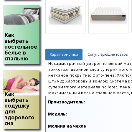
Как
выбрать
постельное
белье в
Характеристики
Сопутствующие товары
спальню
Несимметричный умеренно-мягкий матр
трикотаж, двойной слой супермягкого м
нетканое покрытие; Орто-пена; Хлопок
шт./м2); Хлопоковый войлок; Система 
супермягкого материала hollotec, пен
Максимальный вес на спальное место, кг:
Как
выбрать
Производитель:
подушку
для
Модель:
здорового
сна
Молния на чехле