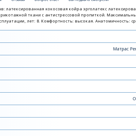
ав: латексированная кокосовая койра эрголатекс латексиров
трикотажной ткани с антистрессовой пропиткой. Максимальны
ксплуатации, лет: 8. Комфортность: высокая. Анатомичность: с
Матрас Per
О