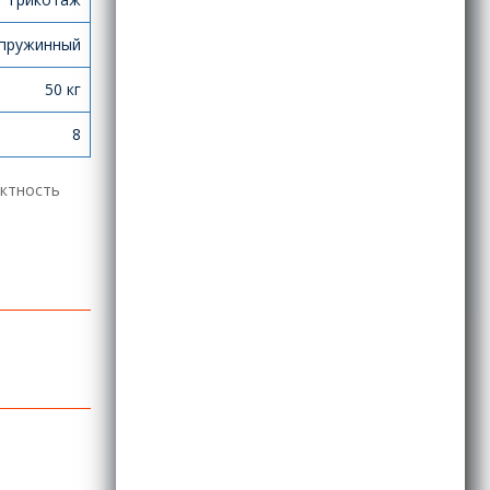
пружинный
50 кг
8
ектность