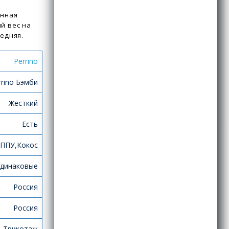
анная
й вес на
редняя.
Perrino
rino Бэмби
Жесткий
Есть
ППУ,Кокос
динаковые
Россия
Россия
Трикотаж