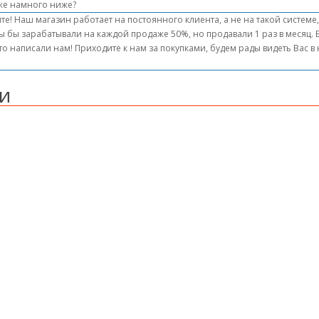
же намного ниже?
те! Наш магазин работает на постоянного клиента, а не на такой системе
ы бы зарабатывали на каждой продаже 50%, но продавали 1 раз в месяц.
то написали нам! Приходите к нам за покупками, будем рады видеть Вас 
и