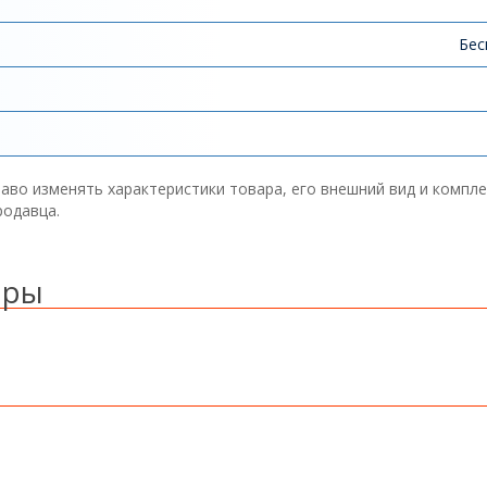
Бес
аво изменять характеристики товара, его внешний вид и компл
родавца.
ары