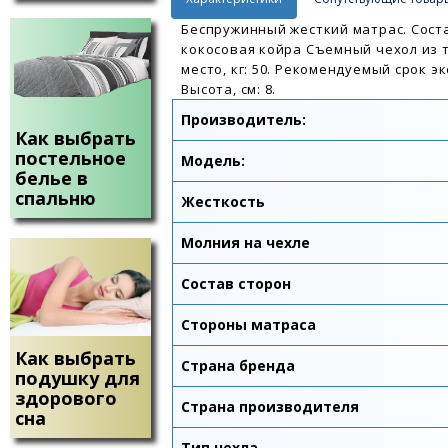
Беспружинный жесткий матрас. Сост
кокосовая койра Съемный чехол из 
место, кг: 50. Рекомендуемый срок э
Высота, см: 8.
Производитель:
Как выбрать
постельное
Модель:
белье в
спальню
Жесткость
Молния на чехле
Состав сторон
Стороны матраса
Как выбрать
Страна бренда
подушку для
здорового
Страна производителя
сна
Тип чехла