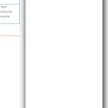
, при
 Большое
в нашем