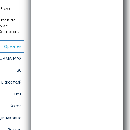
 см).
итой по
ские
Жесткость
Орматек
 ORMA MAX
30
нь жесткий
Нет
Кокос
динаковые
Россия