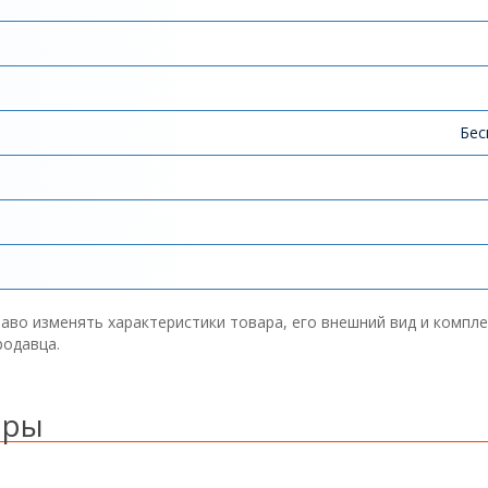
Бес
аво изменять характеристики товара, его внешний вид и компл
родавца.
ары