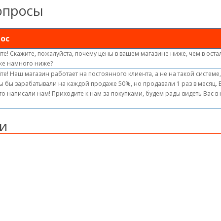
опросы
ос
те! Скажите, пожалуйста, почему цены в вашем магазине ниже, чем в оста
же намного ниже?
те! Наш магазин работает на постоянного клиента, а не на такой системе
ы бы зарабатывали на каждой продаже 50%, но продавали 1 раз в месяц.
то написали нам! Приходите к нам за покупками, будем рады видеть Вас 
и