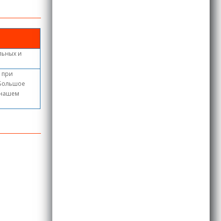
льных и
, при
 Большое
в нашем