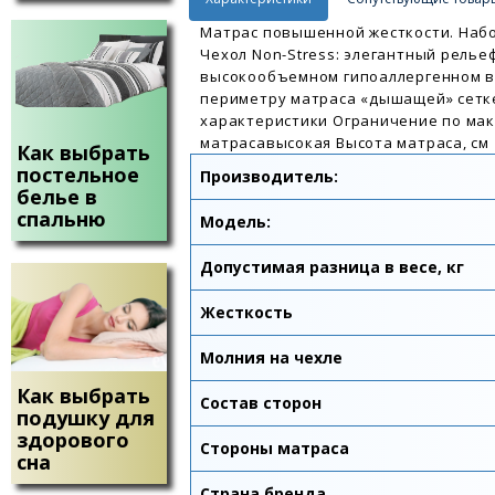
Матрас повышенной жесткости. Наборн
Чехол Non-Stress: элегантный релье
высокообъемном гипоаллергенном в
периметру матраса «дышащей» сетке
характеристики Ограничение по макс
матрасавысокая Высота матраса, см 
Как выбрать
постельное
Производитель:
белье в
спальню
Модель:
Допустимая разница в весе, кг
Жесткость
Молния на чехле
Как выбрать
Состав сторон
подушку для
здорового
Стороны матраса
сна
Страна бренда