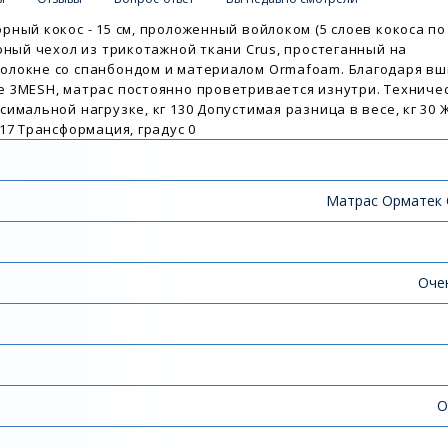
ый кокос - 15 см, проложенный войлоком (5 слоев кокоса по 3
фный чехол из трикотажной ткани Crus, простеганный на
олокне со спанбондом и материалом Ormafoam. Благодаря вш
 3MESH, матрас постоянно проветривается изнутри. Техниче
имальной нагрузке, кг 130 Допустимая разница в весе, кг 30 
17 Трансформация, градус 0
Матрас Орматек
Оче
О