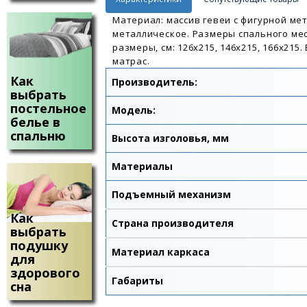
Материал: массив гевеи с фигурной ме
металлическое. Размеры спального места
размеры, см: 126х215, 146х215, 166х215.
матрас.
Как
Производитель:
выбрать
постельное
Модель:
белье в
спальню
Высота изголовья, мм
Материалы
Подъемный механизм
Как
Страна производителя
выбрать
подушку
Материал каркаса
для
здорового
Габариты
сна