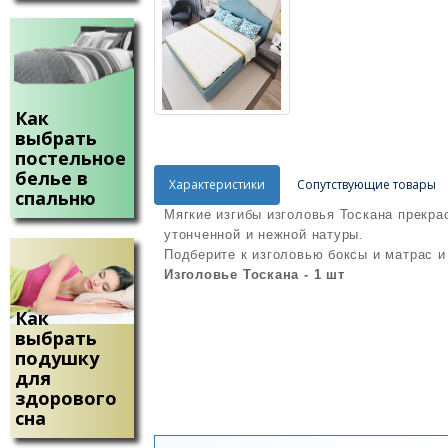
Как
выбрать
постельное
белье в
Характеристики
Сопутствующие товары
спальню
Мягкие изгибы изголовья Тоскана прекра
утонченной и нежной натуры.
Подберите к изголовью боксы и матрас 
Изголовье Тоскана - 1 шт
Как
выбрать
подушку
для
здорового
сна