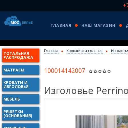
+
ГЛАВНАЯ
НАШ МАГАЗИН
Главная
Кровати и изголовья
Изголовья
ТОТАЛЬНАЯ
КО
РАСПРОДАЖА
100014142007
МАТРАСЫ
КРОВАТИ И
ИЗГОЛОВЬЯ
Изголовье Perrin
МЕБЕЛЬ
РЕШЕТКИ
(ОСНОВАНИЯ)