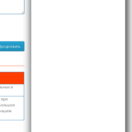
Продолжить
льных и
, при
 Большое
в нашем