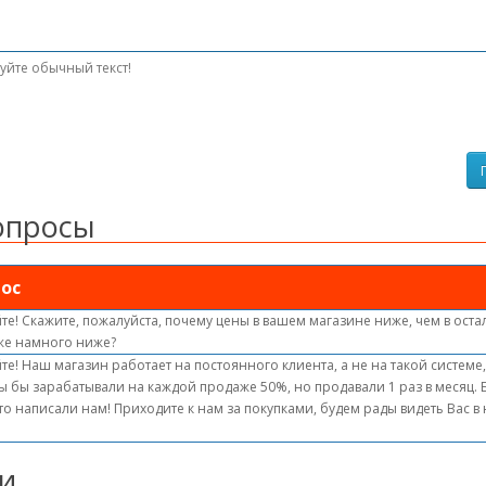
уйте обычный текст!
опросы
ос
те! Скажите, пожалуйста, почему цены в вашем магазине ниже, чем в оста
же намного ниже?
те! Наш магазин работает на постоянного клиента, а не на такой системе
ы бы зарабатывали на каждой продаже 50%, но продавали 1 раз в месяц.
то написали нам! Приходите к нам за покупками, будем рады видеть Вас 
и