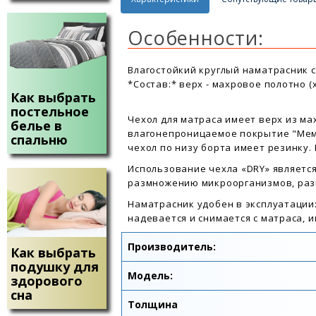
Особенности:
Влагостойкий круглый наматрасник 
*Состав:* верх - махровое полотно (х
Как выбрать
постельное
Чехол для матраса имеет верх из ма
белье в
влагонепроницаемое покрытие "Мемб
спальню
чехол по низу борта имеет резинку. 
Использование чехла «DRY» являетс
размножению микроорганизмов, раз
Наматрасник удобен в эксплуатации:
надевается и снимается с матраса, 
Производитель:
Как выбрать
подушку для
Модель:
здорового
сна
Толщина