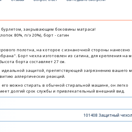
с бурлетом, закрывающим боковины матраса!
лопок 80%, п/э 20%), борт - сатин
хрового полотна, на которое с изнаночной стороны нанесено
рана". Борт чехла изготовлен из сатина, для крепления на 
Высота борта составляет 27 см.
я идеальной защитой, препятствующей загрязнению вашего м
витию аллергических реакций.
 его можно стирать в обычной стиральной машине, он легко
имеет долгий срок службы и привлекательный внешний вид.
101408 Защитный чехол