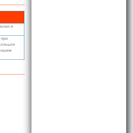
льных и
, при
 Большое
в нашем