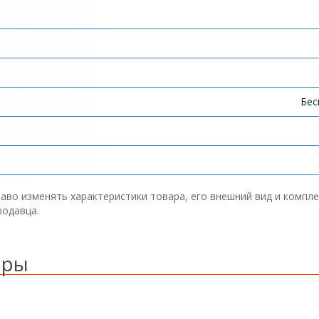
Бес
аво изменять характеристики товара, его внешний вид и компл
родавца.
ары