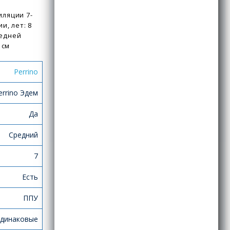
иляции 7-
и, лет: 8
редней
 см
Perrino
errino Эдем
Да
Средний
7
Есть
ППУ
динаковые