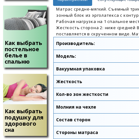
Матрас средне-мягкий. Съемный три
зонный блок из эрголатекса с конту
Рабочая нагрузка на 1 спальное мест
Жесткость сторона 2: ниже средней 
поставляется в скрученном виде. Ма
Как выбрать
Производитель:
постельное
белье в
Модель:
спальню
Вакуумная упаковка
Жесткость
Кол-во зон жесткости
Молния на чехле
Как выбрать
подушку для
Состав сторон
здорового
сна
Стороны матраса