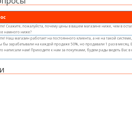
опросы
ос
те! Скажите, пожалуйста, почему цены в вашем магазине ниже, чем в оста
же намного ниже?
те! Наш магазин работает на постоянного клиента, а не на такой системе
ы бы зарабатывали на каждой продаже 50%, но продавали 1 раз в месяц.
то написали нам! Приходите к нам за покупками, будем рады видеть Вас 
и