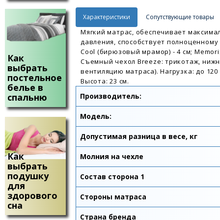
Характеристики
Сопутствующие товары
Мягкий матрас, обеспечивает максима
давления, способствует полноценному 
Cool (бирюзовый мрамор) - 4 см; Memorix
Как
Съемный чехол Breeze: трикотаж, нижн
выбрать
вентиляцию матраса). Нагрузка: до 120 
постельное
Высота: 23 см.
белье в
спальню
Производитель:
Модель:
Допустимая разница в весе, кг
Как
Молния на чехле
выбрать
подушку
Состав сторона 1
для
здорового
Стороны матраса
сна
Страна бренда