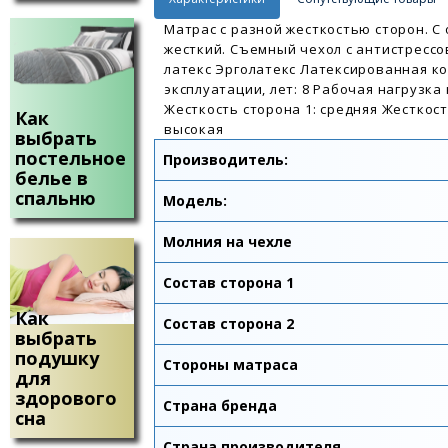
Матрас с разной жесткостью сторон. С 
жесткий. Съемный чехол с антистресс
латекс Эрголатекс Латексированная к
эксплуатации, лет: 8 Рабочая нагрузка 
Жесткость сторона 1: средняя Жесткост
Как
высокая
выбрать
постельное
Производитель:
белье в
спальню
Модель:
Молния на чехле
Состав сторона 1
Как
Состав сторона 2
выбрать
подушку
Стороны матраса
для
здорового
Страна бренда
сна
Страна производителя