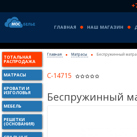
+
ГЛАВНАЯ
НАШ МАГАЗИН
Главная
Матрасы
Беспружинный матрас
ТОТАЛЬНАЯ
КО
РАСПРОДАЖА
С-14715
МАТРАСЫ
КРОВАТИ И
ИЗГОЛОВЬЯ
Беспружинный ма
МЕБЕЛЬ
РЕШЕТКИ
(ОСНОВАНИЯ)