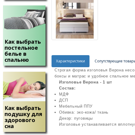
Как выбрать
постельное
белье в
спальню
Характеристики
Сопутствующие товар
Строгая форма изголовья Верона несо
боксы и матрас и удобное спальное ме
Изголовье Верона - 1 шт
Состав:
МДФ
ДСП
Мебельный ППУ
Как выбрать
Обивка: эко-кожа/ ткань
подушку для
Декор: пуговицы
здорового
Изголовье устанавливается вплотну
сна