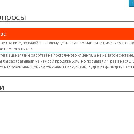
опросы
ос
те! Скажите, пожалуйста, почему цены в вашем магазине ниже, чем в оста
же намного ниже?
те! Наш магазин работает на постоянного клиента, а не на такой системе
ы бы зарабатывали на каждой продаже 50%, но продавали 1 раз в месяц.
то написали нам! Приходите к нам за покупками, будем рады видеть Вас 
и