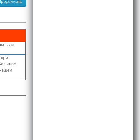
Продолжить
льных и
, при
 Большое
в нашем