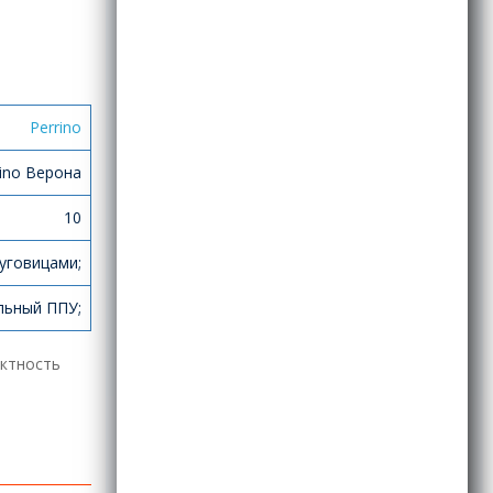
Perrino
ino Верона
10
уговицами;
льный ППУ;
ектность